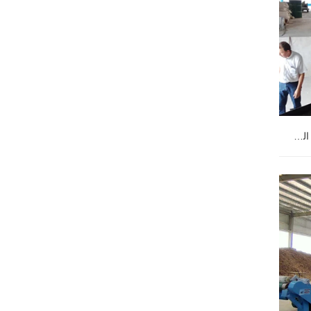
24 م 1 سطح السفينة القشرة مجفف الطلب من قبل العملاء البرازيليين
 الطلب