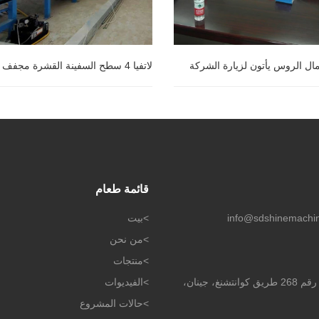
مال الروس يأتون لزيارة الشركة
لاتفيا 4 سطح السفينة القشرة مجفف
مال الروس يأتون لزيارة الشركة
لاتفيا 4 سطح السفينة القشرة مجفف
قائمة طعام
info@sdshinemachi
>
بيت
>
من نحن
>
منتجات
الطابق السابع، مبنى يونغان، رقم 268 طريق كوانتشنغ، جينان،
>
الفيديوات
>
حالات المشروع