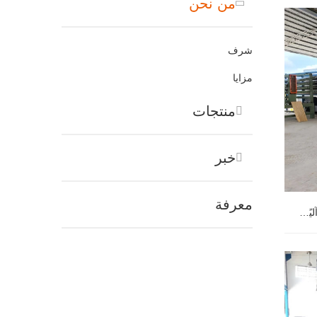
من نحن
شرف
مزايا
منتجات
خبر
معرفة
تتلقى شركة Shine Machinery طلبًا آليًا بالكامل إلى رومانيا.
طلبًا آليًا