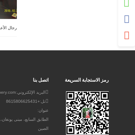
رجال الأع
رجال الأع
رمز الاستجابة السريعة
اتصل بنا
البريد الإلكتروني:
nery.com
تل:
+8615806625431
عنوان:
الصين