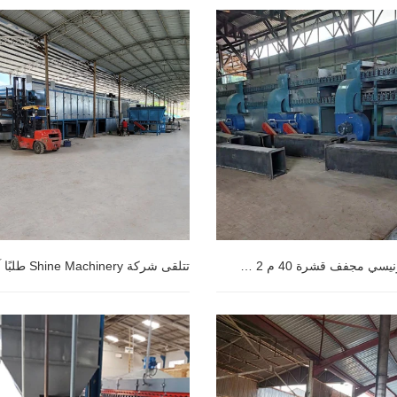
عميل إندونيسي مجفف قشرة 40 م 2 سطح
عميل إندونيسي مجفف قشرة 40 م 2
تتلقى شركة Shine Machinery 
بالكامل إلى رومانيا.