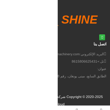
اتصل بنا
البريد الإلكتروني:
info@sdshinemachinery.com
تل:
+8615806625431
عنوان:
الطابق السابع، مبنى يونغان، رقم 268 طريق كوانتشنغ، جينان، الصين
Copyright © 2020-2025 شركة شاين للآلات المحدودة
الدعم الفني:
Huazhicloud