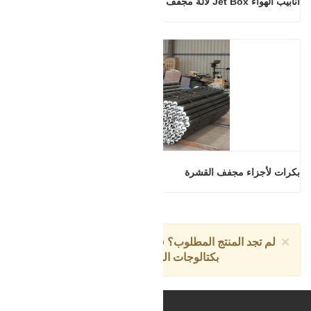
أنابيب الهواء Jet Box لآلة مجفف القشرة
بكرات لأجزاء مجفف القشرة
×
لم تجد المنتج المطلوب؟ فقط انقر
دردش معنا
للمطالبة
بكتالوجات المنتجات الكاملة.