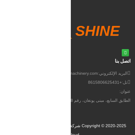
اتصل بنا
البريد الإلكتروني:
info@sdshinemachinery.com
تل:
+8615806625431
عنوان:
الطابق السابع، مبنى يونغان، رقم 268 طريق كوانتشنغ، جينان، الصين
Copyright © 2020-2025 شركة شاين للآلات المحدودة
الدعم الفني:
Huazhicloud