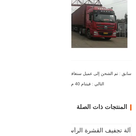
سابق : تم الشحن إلى عميل سنغافورة للحصول على مجفف القشرة في مصنع تايلاند
التالي : فيتنام 40 م 1 يتم تركيب مجفف القشرة السطحية
المنتجات ذات الصلة
آلة تجفيف القشرة الرأسية