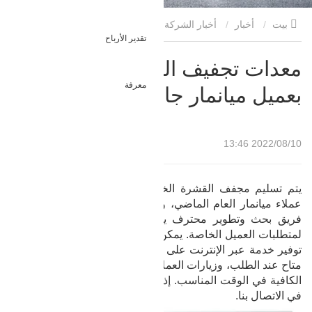
بيت
أخبار
أخبار الشركة
معدات تجفيف القشرة الخاصة
تقدير الأرباح
بعميل ميانمار جاهزة للشحن
معدات تجفيف القشرة الخاصة
معرفة
بعميل ميانمار جاهزة للشحن
2022/08/10 13:46
يتم تسليم مجفف القشرة الخاص بنا الذي تم شراؤه من قبل
عملاء ميانمار العام الماضي، وسيحصل عليه العملاء قريبًا. لدينا
فريق بحث وتطوير محترف يمكنه تصميم نماذج مختلفة وفقًا
لمتطلبات العميل الخاصة. يمكن لنظام خدمة ما بعد البيع المثالي
توفير خدمة عبر الإنترنت على مدار 24 ساعة، وعن بعد التشغيل
متاح عند الطلب، وزيارات العملاء المنتظمة، وإمدادات قطع الغيار
الكافية في الوقت المناسب. إذا كان لديك أي احتياجات، فلا تتردد
في الاتصال بنا.