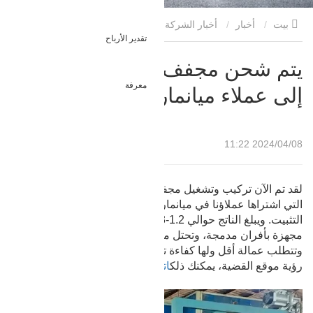
بيت
أخبار
أخبار الشركة
يتم شحن مجفف القشرة
تقدير الأرباح
العمودي إلى عملاء ميانمار
يتم شحن مجفف القشرة العمودي
معرفة
إلى عملاء ميانمار
2024/04/08 11:22
لقد تم الآن تركيب وتشغيل مجففات القشرة الرأسية الخمسة
التي اشتراها عملاؤنا في ميانمار. سيقوم مهندسونا بتوجيه عملية
التثبيت. ويبلغ الناتج حوالي 1.2-1.3 متر مكعب في الساعة. وهي
مجهزة بأفران مدمجة، وتحتل مساحة صغيرة، ورخيصة الثمن،
وتتطلب عمالة أقل ولها كفاءة تجفيف عالية. إذا كنت ترغب في
رؤية موقع القضية، يمكنك ذلك
اتصل بنا
في أي وقت.