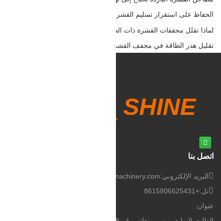
الحفاظ على استقرار تسليم القشرة باستخدام التجفيف بالهواء الساخن المتحكم به
لماذا تقلل مجففات القشرة ذات الطابقين من مخاطر الترقية الأولى
تقليل هدر الطاقة في مجفف القشرة الخشبية – نصائح مجفف الخشب
اتصل بنا
البريد الإلكتروني:
info@sdshinemachinery.com
تل:
+8615806625431
عنوان:
الطابق السابع، مبنى يونغان، رقم 268 طريق كوانتشنغ، جينان، الصين