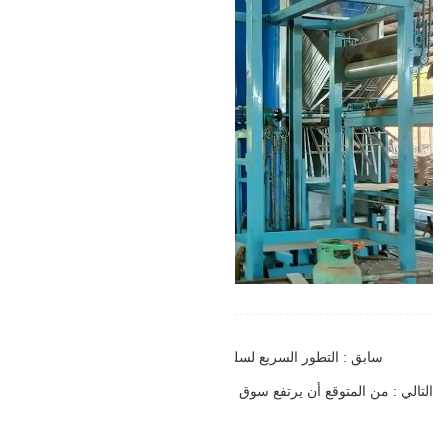
سابق : التطور السريع لسلسلة توريد الأخشاب بين الصين وروسيا
التالي : من المتوقع أن يرتفع سوق الألواح الخشبية بمعدل نمو سنوي مركب قدره 6.4٪ ليصل إلى قيمة 354.9 مليار دولار بحلول عام 2031