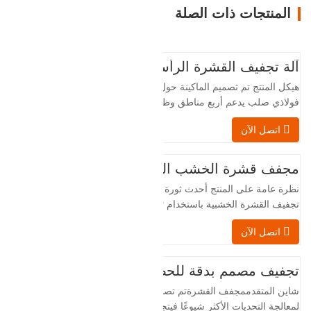
المنتجات ذات الصلة
آلة تجفيف القشرة الرأسية
هيكل المنتج تم تصميم الماكينة حول إطار
فولاذي صلب يدعم أربع مناطق وظيفية
متكاملة، مرتبة في تدفق خطي من التغذية
اتصل الآن
إلى التفريغ. قسم التغذية– مزود بسير تغذية
وآلية محاذاة دقيقة توجه كل لوح قشرة
عموديًا إلى غرفة التجفيف. يضمن التحميل
مجفف قشرة الخشب اللامع – نموذج تحميل المنتج الكامل
التلقائي طبقة تلو الأخرى تباعدًا ثابتًا بين
نظرة عامة على المنتج أحدث ثورة في عملية
الألواح. قسم التسخين– جوهر…
تجفيف القشرة الخشبية باستخدام تقنية
شينغهواي المتقدمة أداة تلميع الشعرمجفف
اتصل الآن
القشرة الخشبيةيمثل ذلك إنجازاً هاماً فيقشرة
الخشبتكنولوجيا المعالجة. صُممت هذه
التكنولوجيا المتطورة خصيصًا لمصنعي الخشب
تجفيف مصمم بدقة للحصول على جودة وإنتاجية فائقة لقشرة الخشب
الرقائقي، ومصانع القشرة الخشبية، ومرافق
شاين المتقدممجفف القشرةتم تصميمه
إنتاج الأثاث.تجفيف…
لمعالجة التحديات الأكثر شيوعًا فيتجفيف